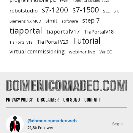
PWM
Robotica Collaborativa
s7-1500
s7-1200
robotstudio
SCL
SFC
step 7
simit
Siemens NX MCD
software
tiaportal
tiaportalV17
TiaPortalV18
Tutorial
Tia Portal V20
Tia Portal V19
virtual commissioning
webinar live
WinCC
PRIVACY POLICY
DISCLAIMER
CHI SONO
CONTATTI
@domenicomadeoweb
Segui
21,8k
Follower