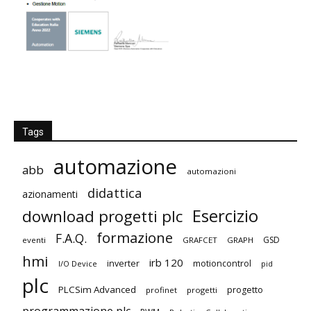
Tags
automazione
abb
automazioni
didattica
azionamenti
Esercizio
download progetti plc
formazione
F.A.Q.
GSD
eventi
GRAFCET
GRAPH
hmi
irb 120
inverter
motioncontrol
I/O Device
pid
plc
PLCSim Advanced
progetto
profinet
progetti
programmazione plc