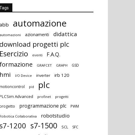
Tags
automazione
abb
didattica
azionamenti
automazioni
download progetti plc
Esercizio
F.A.Q.
eventi
formazione
GSD
GRAFCET
GRAPH
hmi
irb 120
inverter
I/O Device
plc
motioncontrol
pid
PLCSim Advanced
profinet
progetti
programmazione plc
progetto
PWM
robotstudio
Robotica Collaborativa
s7-1500
s7-1200
SCL
SFC