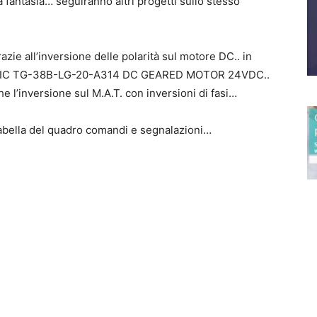
la fantasia… seguiranno altri progetti sullo stesso
razie all’inversione delle polarità sul motore DC.. in
TRIC TG-38B-LG-20-A314 DC GEARED MOTOR 24VDC..
e l’inversione sul M.A.T. con inversioni di fasi…
 tabella del quadro comandi e segnalazioni…