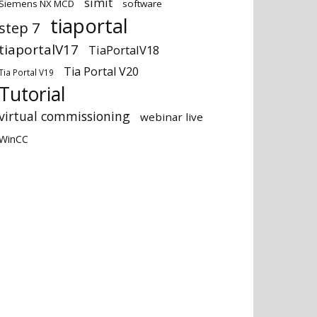
simit
Siemens NX MCD
software
tiaportal
step 7
tiaportalV17
TiaPortalV18
Tia Portal V20
Tia Portal V19
Tutorial
virtual commissioning
webinar live
WinCC