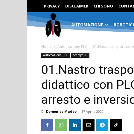
PRIVACY
DISCLAIMER
CHI SONO
CONTAT
AUTOMAZIONE
ROBOTIC
Home
Automazione PLC
01.Nastro trasportatore
Automazione PLC
Stampa3D
01.Nastro traspo
didattico con PL
arresto e inversi
Di
Domenico Madeo
-
17 Aprile 2020