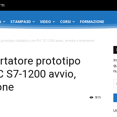
No menu items!
TI
A
STAMPA3D
VIDEO
CORSI
FORMAZIONE
 prototipo didattico con PLC S7-1200 avvio, arresto e inversione
rtatore prototipo
In
qu
C S7-1200 avvio,
nu
In
one
em
7875
Un