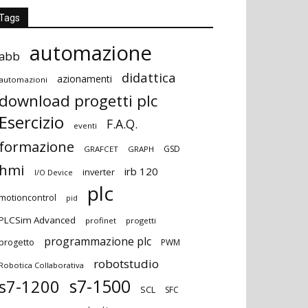
Tags
automazione
abb
didattica
azionamenti
automazioni
download progetti plc
Esercizio
F.A.Q.
eventi
formazione
GSD
GRAFCET
GRAPH
hmi
irb 120
inverter
I/O Device
plc
motioncontrol
pid
PLCSim Advanced
profinet
progetti
programmazione plc
progetto
PWM
robotstudio
Robotica Collaborativa
s7-1500
s7-1200
SCL
SFC