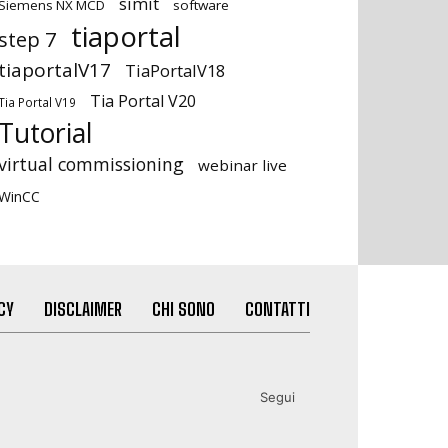
simit
Siemens NX MCD
software
tiaportal
step 7
tiaportalV17
TiaPortalV18
Tia Portal V20
Tia Portal V19
Tutorial
virtual commissioning
webinar live
WinCC
CY
DISCLAIMER
CHI SONO
CONTATTI
Segui