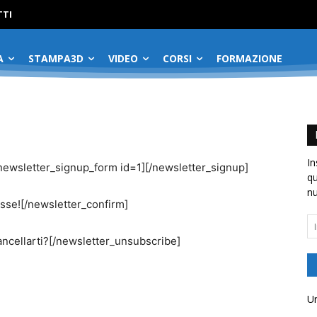
No menu items!
TI
A
STAMPA3D
VIDEO
CORSI
FORMAZIONE
In
r[newsletter_signup_form id=1][/newsletter_signup]
qu
nu
esse![/newsletter_confirm]
In
em
ncellarti?[/newsletter_unsubscribe]
Un