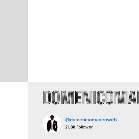
@domenicomadeoweb
21,8k
Follower