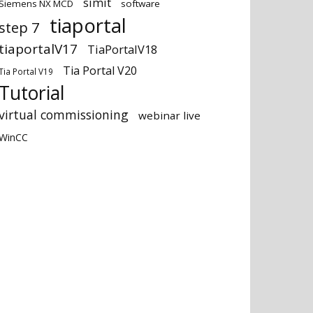
simit
Siemens NX MCD
software
tiaportal
step 7
tiaportalV17
TiaPortalV18
Tia Portal V20
Tia Portal V19
Tutorial
virtual commissioning
webinar live
WinCC