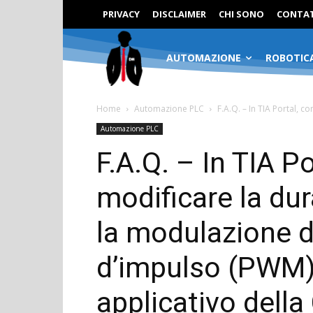
PRIVACY
DISCLAIMER
CHI SONO
CONTAT
AUTOMAZIONE
ROBOTIC
Home
Automazione PLC
F.A.Q. – In TIA Portal, c
Automazione PLC
F.A.Q. – In TIA P
modificare la dur
la modulazione d
d’impulso (PWM
applicativo dell