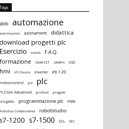
Tags
automazione
abb
didattica
azionamenti
automazioni
download progetti plc
Esercizio
F.A.Q.
eventi
formazione
GSD
GRAFCET
GRAPH
hmi
irb 120
inverter
I/O Device
plc
motioncontrol
pid
PLCSim Advanced
profinet
progetti
programmazione plc
progetto
PWM
robotstudio
Robotica Collaborativa
s7-1500
s7-1200
SCL
SFC