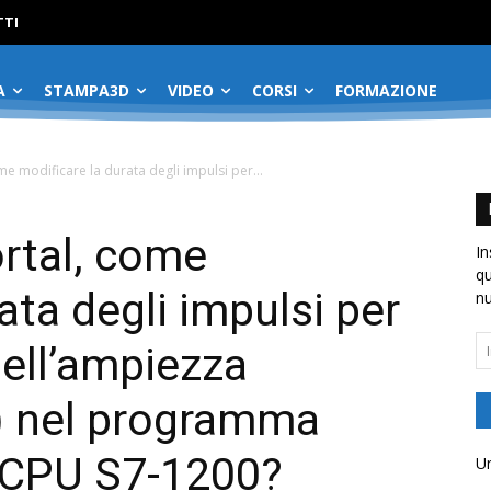
No menu items!
TI
A
STAMPA3D
VIDEO
CORSI
FORMAZIONE
ome modificare la durata degli impulsi per...
ortal, come
In
qu
ata degli impulsi per
nu
In
ell’ampiezza
em
) nel programma
a CPU S7-1200?
Un