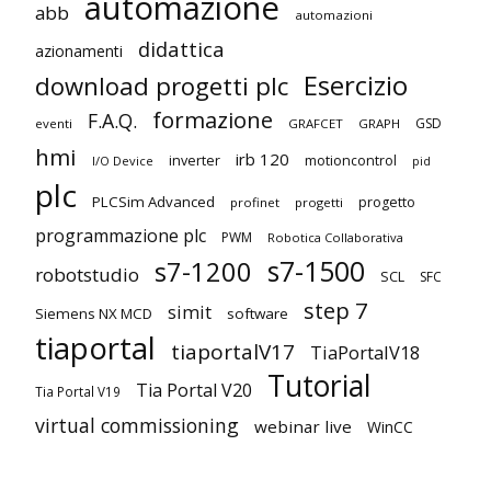
automazione
abb
automazioni
didattica
azionamenti
Esercizio
download progetti plc
formazione
F.A.Q.
GSD
eventi
GRAFCET
GRAPH
hmi
irb 120
inverter
motioncontrol
I/O Device
pid
plc
PLCSim Advanced
progetto
profinet
progetti
programmazione plc
PWM
Robotica Collaborativa
s7-1500
s7-1200
robotstudio
SCL
SFC
step 7
simit
Siemens NX MCD
software
tiaportal
tiaportalV17
TiaPortalV18
Tutorial
Tia Portal V20
Tia Portal V19
virtual commissioning
webinar live
WinCC