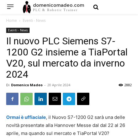
domenicomadeo.com
PLC & Robotic Trainer
Home
Eventi - News
Eventi - News
Il nuovo PLC Siemens S7-
1200 G2 insieme a TiaPortal
V20, sul mercato da inverno
2024
Di
Domenico Madeo
-
20 Aprile 2024
2882
Ormai è uffiaciale
, il Nuovo S7-1200 G2 sarà una delle
novità presentate alla Hannover Messe dal dal 22 al 26
aprile, ma quando sul mercato e TiaPortal V20?