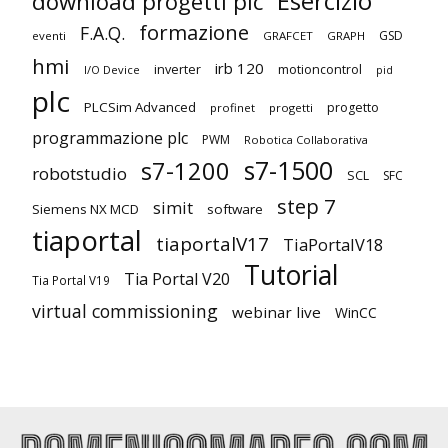
Esercizio
download progetti plc
formazione
F.A.Q.
GSD
eventi
GRAFCET
GRAPH
hmi
irb 120
inverter
motioncontrol
I/O Device
pid
plc
PLCSim Advanced
progetto
profinet
progetti
programmazione plc
PWM
Robotica Collaborativa
s7-1500
s7-1200
robotstudio
SCL
SFC
step 7
simit
Siemens NX MCD
software
tiaportal
tiaportalV17
TiaPortalV18
Tutorial
Tia Portal V20
Tia Portal V19
virtual commissioning
webinar live
WinCC