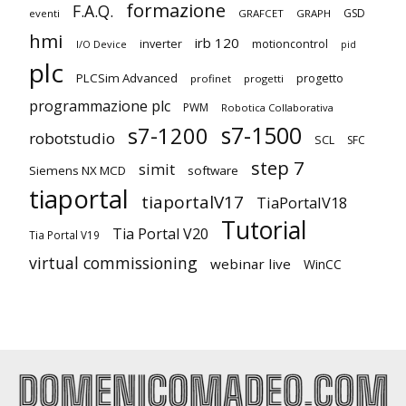
formazione
F.A.Q.
GSD
eventi
GRAFCET
GRAPH
hmi
irb 120
inverter
motioncontrol
I/O Device
pid
plc
PLCSim Advanced
progetto
profinet
progetti
programmazione plc
PWM
Robotica Collaborativa
s7-1500
s7-1200
robotstudio
SCL
SFC
step 7
simit
Siemens NX MCD
software
tiaportal
tiaportalV17
TiaPortalV18
Tutorial
Tia Portal V20
Tia Portal V19
virtual commissioning
webinar live
WinCC