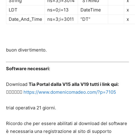
String
ns=3;i=3014
“STRING”
x
LDT
ns=0;i=13
DateTime
x
Date_And_Time
ns=3;i=3011
“DT”
x
buon divertimento.
Software necessari:
Download
Tia Portal dalla V15 alla V19 tutti i link qui:
👉🏻👉🏻👉🏻
https://www.domenicomadeo.com/?p=7105
trial operativa 21 giorni.
Ricordo che per essere abilitati al download del software
è necessaria una registrazione al sito di supporto