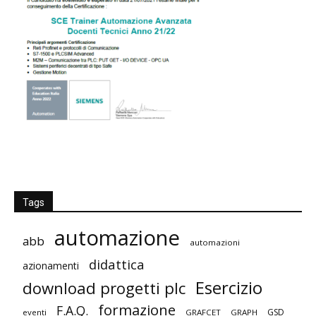
Tags
automazione
abb
automazioni
didattica
azionamenti
Esercizio
download progetti plc
formazione
F.A.Q.
GSD
eventi
GRAFCET
GRAPH