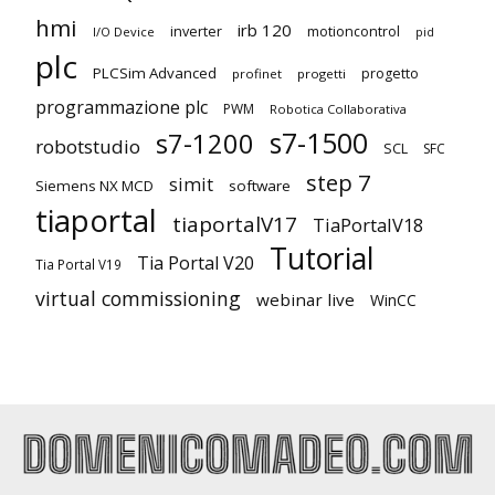
hmi
irb 120
inverter
motioncontrol
I/O Device
pid
plc
PLCSim Advanced
progetto
profinet
progetti
programmazione plc
PWM
Robotica Collaborativa
s7-1500
s7-1200
robotstudio
SCL
SFC
step 7
simit
Siemens NX MCD
software
tiaportal
tiaportalV17
TiaPortalV18
Tutorial
Tia Portal V20
Tia Portal V19
virtual commissioning
webinar live
WinCC