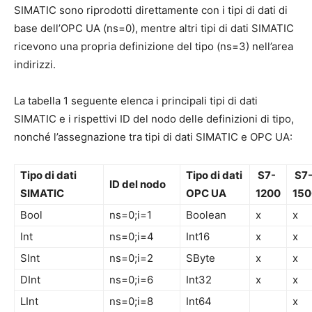
SIMATIC sono riprodotti direttamente con i tipi di dati di
base dell’OPC UA (ns=0), mentre altri tipi di dati SIMATIC
ricevono una propria definizione del tipo (ns=3) nell’area
indirizzi.
La tabella 1 seguente elenca i principali tipi di dati
SIMATIC e i rispettivi ID del nodo delle definizioni di tipo,
nonché l’assegnazione tra tipi di dati SIMATIC e OPC UA:
Tipo di dati
Tipo di dati
S7-
S7
ID del nodo
SIMATIC
OPC UA
1200
150
Bool
ns=0;i=1
Boolean
x
x
Int
ns=0;i=4
Int16
x
x
SInt
ns=0;i=2
SByte
x
x
DInt
ns=0;i=6
Int32
x
x
LInt
ns=0;i=8
Int64
x