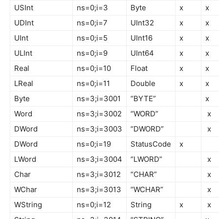
USInt
ns=0;i=3
Byte
x
x
UDInt
ns=0;i=7
UInt32
x
x
UInt
ns=0;i=5
UInt16
x
x
ULInt
ns=0;i=9
UInt64
x
x
Real
ns=0;i=10
Float
x
x
LReal
ns=0;i=11
Double
x
x
Byte
ns=3;i=3001
“BYTE”
x
Word
ns=3;i=3002
“WORD”
x
DWord
ns=3;i=3003
“DWORD”
x
DWord
ns=0;i=19
StatusCode
x
LWord
ns=3;i=3004
“LWORD”
x
Char
ns=3;i=3012
“CHAR”
x
WChar
ns=3;i=3013
“WCHAR”
x
WString
ns=0;i=12
String
x
x