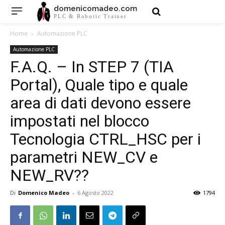
domenicomadeo.com
PLC & Robotic Trainer
Home
Automazione PLC
Automazione PLC
F.A.Q. – In STEP 7 (TIA
Portal), Quale tipo e quale
area di dati devono essere
impostati nel blocco
Tecnologia CTRL_HSC per i
parametri NEW_CV e
NEW_RV??
Di
Domenico Madeo
-
6 Agosto 2022
1794