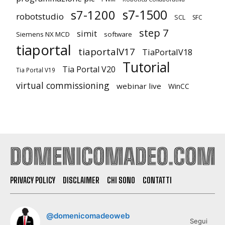
s7-1500
s7-1200
robotstudio
SCL
SFC
step 7
simit
Siemens NX MCD
software
tiaportal
tiaportalV17
TiaPortalV18
Tutorial
Tia Portal V20
Tia Portal V19
virtual commissioning
webinar live
WinCC
PRIVACY POLICY
DISCLAIMER
CHI SONO
CONTATTI
@domenicomadeoweb
Segui