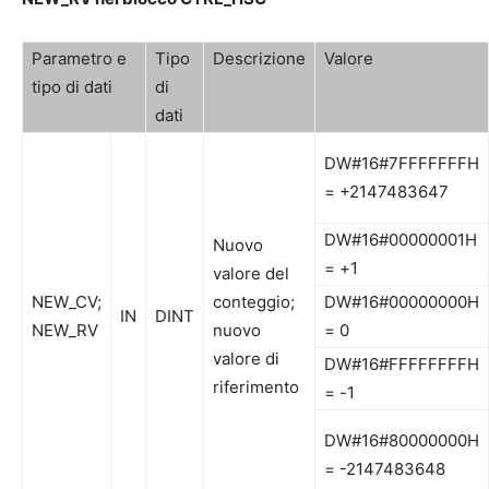
Parametro e
Tipo
Descrizione
Valore
tipo di dati
di
dati
DW#16#7FFFFFFFH
= +2147483647
DW#16#00000001H
Nuovo
= +1
valore del
NEW_CV;
conteggio;
DW#16#00000000H
IN
DINT
NEW_RV
nuovo
= 0
valore di
DW#16#FFFFFFFFH
riferimento
= -1
DW#16#80000000H
= -2147483648