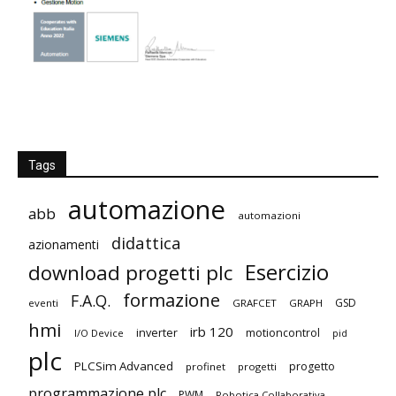
Tags
automazione
abb
automazioni
didattica
azionamenti
Esercizio
download progetti plc
formazione
F.A.Q.
GSD
eventi
GRAFCET
GRAPH
hmi
irb 120
inverter
motioncontrol
I/O Device
pid
plc
PLCSim Advanced
progetto
profinet
progetti
programmazione plc
PWM
Robotica Collaborativa