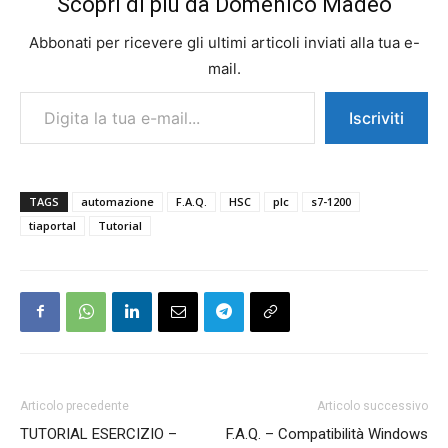
Scopri di più da Domenico Madeo
Abbonati per ricevere gli ultimi articoli inviati alla tua e-
mail.
Digita la tua e-mail...
Iscriviti
TAGS
automazione
F.A.Q.
HSC
plc
s7-1200
tiaportal
Tutorial
Articolo precedente
Articolo successivo
TUTORIAL ESERCIZIO –
F.A.Q. – Compatibilità Windows