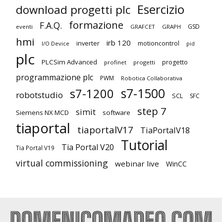
Esercizio
download progetti plc
formazione
F.A.Q.
GSD
eventi
GRAFCET
GRAPH
hmi
irb 120
inverter
motioncontrol
I/O Device
pid
plc
PLCSim Advanced
progetto
profinet
progetti
programmazione plc
PWM
Robotica Collaborativa
s7-1500
s7-1200
robotstudio
SCL
SFC
step 7
simit
Siemens NX MCD
software
tiaportal
tiaportalV17
TiaPortalV18
Tutorial
Tia Portal V20
Tia Portal V19
virtual commissioning
webinar live
WinCC