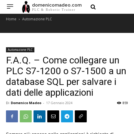
domenicomadeo.com
PLC & Robotic Trainer
Home
Automazione PLC
Automazione PLC
F.A.Q. – Come collegare un
PLC S7-1200 o S7-1500 a un
database SQL per salvare i
dati delle applicazioni
Di
Domenico Madeo
-
17 Gennaio 2024
859