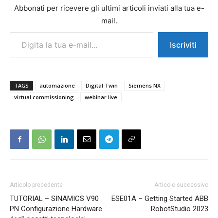
Abbonati per ricevere gli ultimi articoli inviati alla tua e-
mail.
Digita la tua e-mail...
Iscriviti
TAGS
automazione
Digital Twin
Siemens NX
virtual commissioning
webinar live
Articolo precedente
Articolo successivo
TUTORIAL – SINAMICS V90
ESE01A – Getting Started ABB
PN Configurazione Hardware
RobotStudio 2023