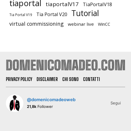
tiaportal
tiaportalV17
TiaPortalV18
Tutorial
Tia Portal V20
Tia Portal V19
virtual commissioning
webinar live
WinCC
PRIVACY POLICY
DISCLAIMER
CHI SONO
CONTATTI
@domenicomadeoweb
Segui
21,8k
Follower