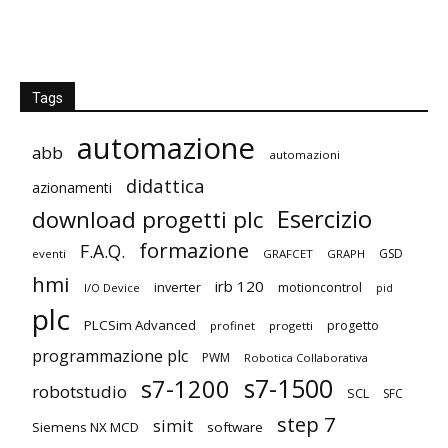
Tags
automazione
abb
automazioni
didattica
azionamenti
Esercizio
download progetti plc
formazione
F.A.Q.
GSD
eventi
GRAFCET
GRAPH
hmi
irb 120
inverter
motioncontrol
I/O Device
pid
plc
PLCSim Advanced
progetto
profinet
progetti
programmazione plc
PWM
Robotica Collaborativa
s7-1500
s7-1200
robotstudio
SCL
SFC
step 7
simit
Siemens NX MCD
software