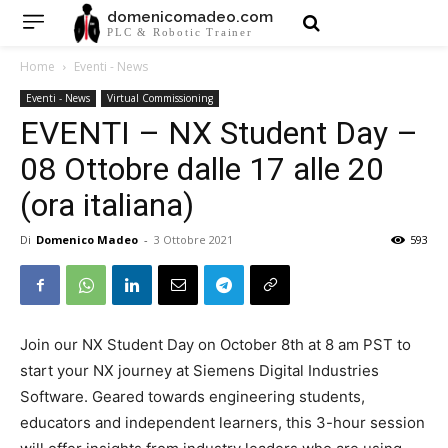
domenicomadeo.com
PLC & Robotic Trainer
Home
Eventi - News
Eventi - News
Virtual Commissioning
EVENTI – NX Student Day –
08 Ottobre dalle 17 alle 20
(ora italiana)
Di
Domenico Madeo
-
3 Ottobre 2021
593
Join our NX Student Day on October 8th at 8 am PST to
start your NX journey at Siemens Digital Industries
Software. Geared towards engineering students,
educators and independent learners, this 3-hour session