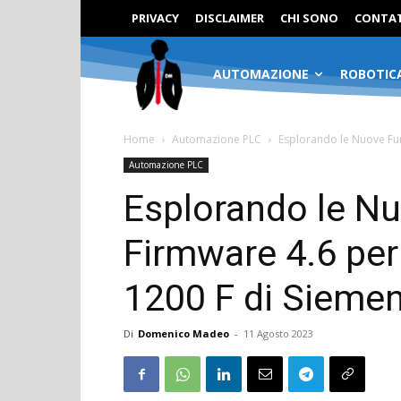
PRIVACY
DISCLAIMER
CHI SONO
CONTAT
AUTOMAZIONE
ROBOTIC
Home
Automazione PLC
Esplorando le Nuove Fun
Automazione PLC
Esplorando le Nu
Firmware 4.6 pe
1200 F di Sieme
Di
Domenico Madeo
-
11 Agosto 2023