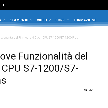
No menu items!
TI
A
STAMPA3D
VIDEO
CORSI
FORMAZIONE
zionalità del Firmware 4.6 per CPU S7-1200/S7-1200 F di...
ove Funzionalità del
r CPU S7-1200/S7-
ns
762