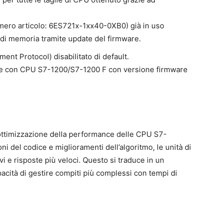
ero articolo: 6ES721x-1xx40-0XB0) già in uso
 di memoria tramite update del firmware.
t Protocol) disabilitato di default.
le con CPU S7-1200/S7-1200 F con versione firmware
l’ottimizzazione della performance delle CPU S7-
i del codice e miglioramenti dell’algoritmo, le unità di
i e risposte più veloci. Questo si traduce in un
pacità di gestire compiti più complessi con tempi di