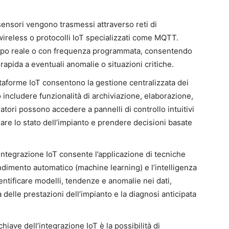
ai sensori vengono trasmessi attraverso reti di
wireless o protocolli IoT specializzati come MQTT.
mpo reale o con frequenza programmata, consentendo
apida a eventuali anomalie o situazioni critiche.
ttaforme IoT consentono la gestione centralizzata dei
 includere funzionalità di archiviazione, elaborazione,
ratori possono accedere a pannelli di controllo intuitivi
are lo stato dell’impianto e prendere decisioni basate
’integrazione IoT consente l’applicazione di tecniche
endimento automatico (machine learning) e l’intelligenza
entificare modelli, tendenze e anomalie nei dati,
elle prestazioni dell’impianto e la diagnosi anticipata
hiave dell’integrazione IoT è la possibilità di