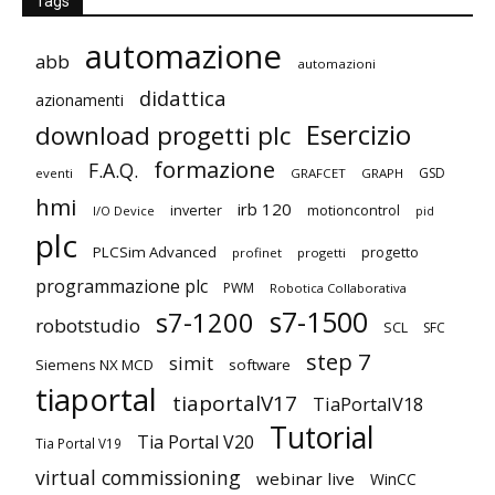
Tags
automazione
abb
automazioni
didattica
azionamenti
Esercizio
download progetti plc
formazione
F.A.Q.
GSD
eventi
GRAFCET
GRAPH
hmi
irb 120
inverter
motioncontrol
I/O Device
pid
plc
PLCSim Advanced
progetto
profinet
progetti
programmazione plc
PWM
Robotica Collaborativa
s7-1500
s7-1200
robotstudio
SCL
SFC
step 7
simit
Siemens NX MCD
software
tiaportal
tiaportalV17
TiaPortalV18
Tutorial
Tia Portal V20
Tia Portal V19
virtual commissioning
webinar live
WinCC