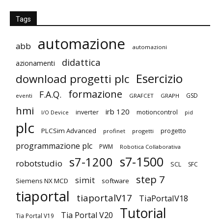
Tags
automazione
abb
automazioni
didattica
azionamenti
Esercizio
download progetti plc
formazione
F.A.Q.
GSD
eventi
GRAFCET
GRAPH
hmi
irb 120
inverter
motioncontrol
I/O Device
pid
plc
PLCSim Advanced
progetto
profinet
progetti
programmazione plc
PWM
Robotica Collaborativa
s7-1500
s7-1200
robotstudio
SCL
SFC
step 7
simit
Siemens NX MCD
software
tiaportal
tiaportalV17
TiaPortalV18
Tutorial
Tia Portal V20
Tia Portal V19