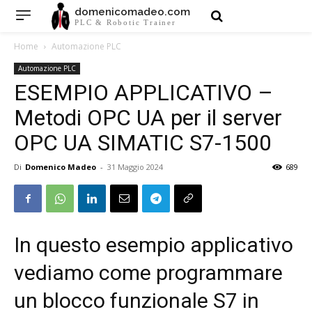
domenicomadeo.com
PLC & Robotic Trainer
Home
Automazione PLC
Automazione PLC
ESEMPIO APPLICATIVO –
Metodi OPC UA per il server
OPC UA SIMATIC S7-1500
Di
Domenico Madeo
-
31 Maggio 2024
689
In questo esempio applicativo
vediamo come programmare
un blocco funzionale S7 in