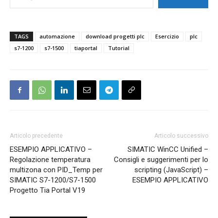
TAGS
automazione
download progetti plc
Esercizio
plc
s7-1200
s7-1500
tiaportal
Tutorial
Articolo precedente
Articolo successivo
ESEMPIO APPLICATIVO –
SIMATIC WinCC Unified –
Regolazione temperatura
Consigli e suggerimenti per lo
multizona con PID_Temp per
scripting (JavaScript) –
SIMATIC S7-1200/S7-1500
ESEMPIO APPLICATIVO
Progetto Tia Portal V19