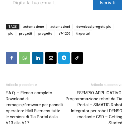
Iscriviti
TAGS
automazione
automazioni
download progetti plc
plc
progetti
progetto
s7-1200
tiaportal
Articolo precedente
Articolo successivo
F.A.Q. – Elenco completo
ESEMPIO APPLICATIVO:
Download di
Programmazione robot da Tia
immagini/firmware per pannelli
Portal – SIMATIC Robot
operatore HMI Siemens tutte
Integrator per robot DENSO
le versioni di Tia Portal dalla
mediante GSD – Getting
V13 alla V17
Started