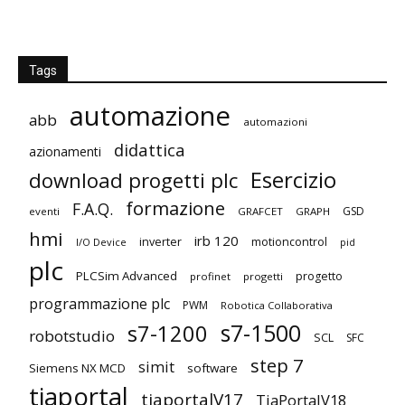
Tags
automazione
abb
automazioni
didattica
azionamenti
Esercizio
download progetti plc
formazione
F.A.Q.
GSD
eventi
GRAFCET
GRAPH
hmi
irb 120
inverter
motioncontrol
I/O Device
pid
plc
PLCSim Advanced
progetto
profinet
progetti
programmazione plc
PWM
Robotica Collaborativa
s7-1500
s7-1200
robotstudio
SCL
SFC
step 7
simit
Siemens NX MCD
software
tiaportal
tiaportalV17
TiaPortalV18