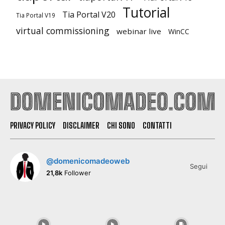
Tutorial
Tia Portal V20
Tia Portal V19
virtual commissioning
webinar live
WinCC
PRIVACY POLICY
DISCLAIMER
CHI SONO
CONTATTI
@domenicomadeoweb
Segui
21,8k
Follower