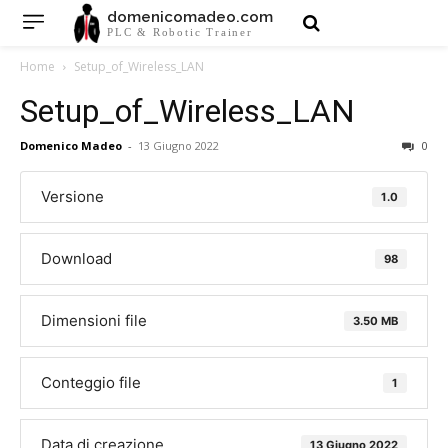
domenicomadeo.com
PLC & Robotic Trainer
Home
Setup_of_Wireless_LAN
Setup_of_Wireless_LAN
Domenico Madeo
-
13 Giugno 2022
0
Versione
1.0
Download
98
Dimensioni file
3.50 MB
Conteggio file
1
Data di creazione
13 Giugno 2022