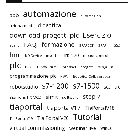
automazione
abb
automazioni
didattica
azionamenti
Esercizio
download progetti plc
formazione
F.A.Q.
GSD
eventi
GRAFCET
GRAPH
hmi
irb 120
inverter
motioncontrol
I/O Device
pid
plc
PLCSim Advanced
progetto
profinet
progetti
programmazione plc
PWM
Robotica Collaborativa
s7-1500
s7-1200
robotstudio
SCL
SFC
step 7
simit
Siemens NX MCD
software
tiaportal
tiaportalV17
TiaPortalV18
Tutorial
Tia Portal V20
Tia Portal V19
virtual commissioning
webinar live
WinCC