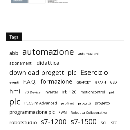
Tags
automazione
abb
automazioni
didattica
azionamenti
Esercizio
download progetti plc
formazione
F.A.Q.
GSD
eventi
GRAFCET
GRAPH
hmi
irb 120
inverter
motioncontrol
I/O Device
pid
plc
PLCSim Advanced
progetto
profinet
progetti
programmazione plc
PWM
Robotica Collaborativa
s7-1500
s7-1200
robotstudio
SCL
SFC