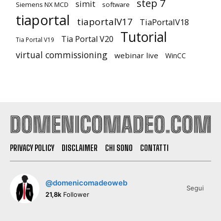
step 7
simit
Siemens NX MCD
software
tiaportal
tiaportalV17
TiaPortalV18
Tutorial
Tia Portal V20
Tia Portal V19
virtual commissioning
webinar live
WinCC
PRIVACY POLICY
DISCLAIMER
CHI SONO
CONTATTI
@domenicomadeoweb
Segui
21,8k
Follower