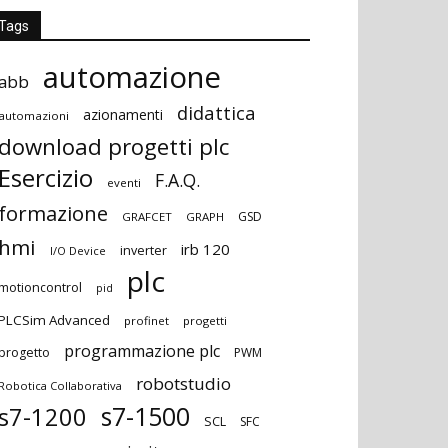
Tags
automazione
abb
didattica
azionamenti
automazioni
download progetti plc
Esercizio
F.A.Q.
eventi
formazione
GSD
GRAFCET
GRAPH
hmi
irb 120
inverter
I/O Device
plc
motioncontrol
pid
PLCSim Advanced
profinet
progetti
programmazione plc
progetto
PWM
robotstudio
Robotica Collaborativa
s7-1500
s7-1200
SCL
SFC