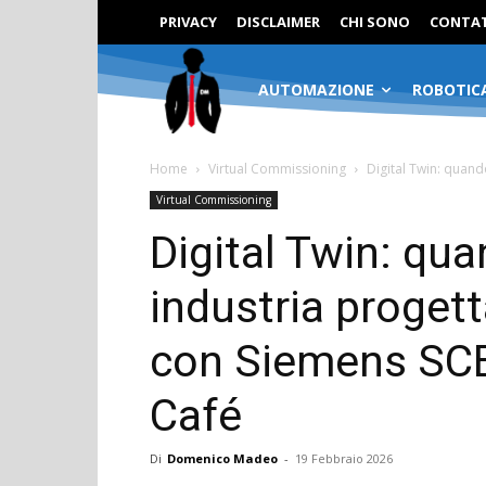
PRIVACY
DISCLAIMER
CHI SONO
CONTAT
AUTOMAZIONE
ROBOTIC
Home
Virtual Commissioning
Digital Twin: quand
Virtual Commissioning
Digital Twin: qu
industria progett
con Siemens SCE
Café
Di
Domenico Madeo
-
19 Febbraio 2026