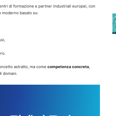
centri di formazione e partner industriali europei, con
ico moderno basato su:
si,
ro.
concetto astratto, ma come
competenza concreta
,
di domani.