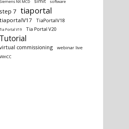
simit
Siemens NX MCD
software
tiaportal
step 7
tiaportalV17
TiaPortalV18
Tia Portal V20
Tia Portal V19
Tutorial
virtual commissioning
webinar live
WinCC