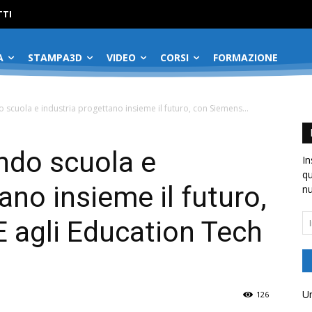
No menu items!
TI
A
STAMPA3D
VIDEO
CORSI
FORMAZIONE
o scuola e industria progettano insieme il futuro, con Siemens...
ando scuola e
In
qu
ano insieme il futuro,
nu
In
 agli Education Tech
em
Un
126