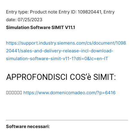
Entry type:
Product note
Entry ID:
109820441
,
Entry
date:
07/25/2023
Simulation Software SIMIT V11.1
https://support.industry.siemens.com/cs/document/1098
20441/sales-and-delivery-release-incl-download-
simulation-software-simit-v11-1?dti=0&lc=en-IT
APPROFONDISCI COS’è SIMIT:
👉🏻👉🏻👉🏻
https://www.domenicomadeo.com/?p=6416
Software necessari: