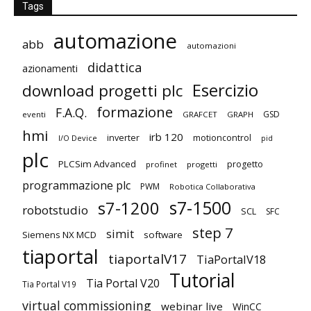
Tags
automazione
abb
automazioni
didattica
azionamenti
Esercizio
download progetti plc
formazione
F.A.Q.
GSD
eventi
GRAFCET
GRAPH
hmi
irb 120
inverter
motioncontrol
I/O Device
pid
plc
PLCSim Advanced
progetto
profinet
progetti
programmazione plc
PWM
Robotica Collaborativa
s7-1500
s7-1200
robotstudio
SCL
SFC
step 7
simit
Siemens NX MCD
software
tiaportal
tiaportalV17
TiaPortalV18
Tutorial
Tia Portal V20
Tia Portal V19
virtual commissioning
webinar live
WinCC