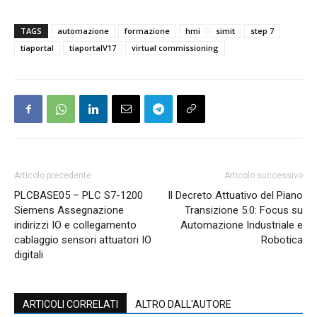
TAGS
automazione
formazione
hmi
simit
step 7
tiaportal
tiaportalV17
virtual commissioning
Articolo precedente
Articolo successivo
PLCBASE05 – PLC S7-1200
Il Decreto Attuativo del Piano
Siemens Assegnazione
Transizione 5.0: Focus su
indirizzi IO e collegamento
Automazione Industriale e
cablaggio sensori attuatori IO
Robotica
digitali
ARTICOLI CORRELATI
ALTRO DALL'AUTORE