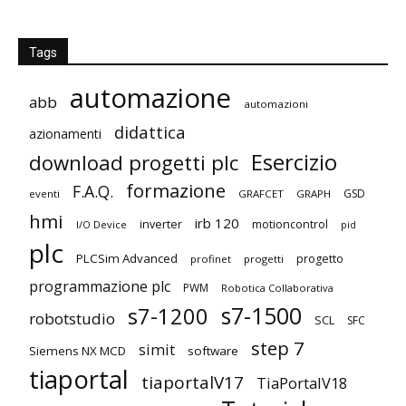
Tags
automazione
abb
automazioni
didattica
azionamenti
Esercizio
download progetti plc
formazione
F.A.Q.
GSD
eventi
GRAFCET
GRAPH
hmi
irb 120
inverter
motioncontrol
I/O Device
pid
plc
PLCSim Advanced
progetto
profinet
progetti
programmazione plc
PWM
Robotica Collaborativa
s7-1500
s7-1200
robotstudio
SCL
SFC
step 7
simit
Siemens NX MCD
software
tiaportal
tiaportalV17
TiaPortalV18