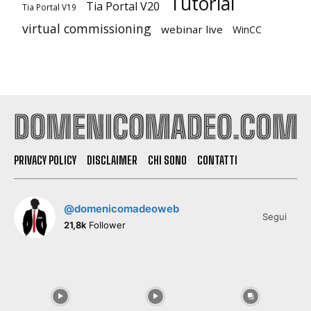
Tutorial
Tia Portal V20
Tia Portal V19
virtual commissioning
webinar live
WinCC
PRIVACY POLICY
DISCLAIMER
CHI SONO
CONTATTI
@domenicomadeoweb
Segui
21,8k
Follower