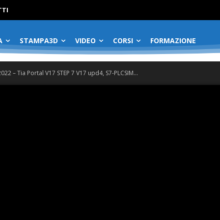
No menu items!
TI
A
STAMPA3D
VIDEO
CORSI
FORMAZIONE
22 – Tia Portal V17 STEP 7 V17 upd4, S7-PLCSIM...