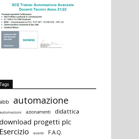
Tags
automazione
abb
didattica
azionamenti
automazioni
download progetti plc
Esercizio
F.A.Q.
eventi