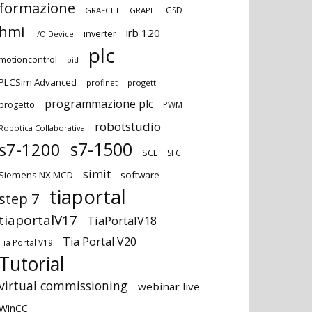
formazione
GSD
GRAFCET
GRAPH
hmi
irb 120
inverter
I/O Device
plc
motioncontrol
pid
PLCSim Advanced
profinet
progetti
programmazione plc
progetto
PWM
robotstudio
Robotica Collaborativa
s7-1500
s7-1200
SCL
SFC
simit
Siemens NX MCD
software
tiaportal
step 7
tiaportalV17
TiaPortalV18
Tia Portal V20
Tia Portal V19
Tutorial
virtual commissioning
webinar live
WinCC