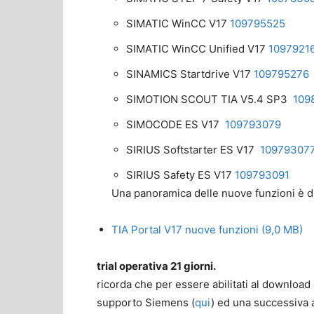
SIMATIC WinCC V17
109795525
SIMATIC WinCC Unified V17
1097921
SINAMICS Startdrive V17
109795276
SIMOTION SCOUT TIA V5.4 SP3
109
SIMOCODE ES V17
109793079
SIRIUS Softstarter ES V17
10979307
SIRIUS Safety ES V17
109793091
Una panoramica delle nuove funzioni è di
TIA Portal V17 nuove funzioni (9,0 MB)
trial operativa 21 giorni.
ricorda che per essere abilitati al download 
supporto Siemens (
qui
) ed una successiva 