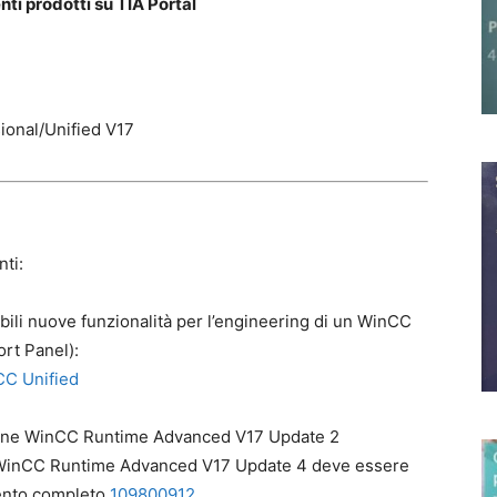
ti prodotti su TIA Portal
onal/Unified V17
nti:
bili nuove funzionalità per l’engineering di un WinCC
rt Panel):
CC Unified
iene WinCC Runtime Advanced V17 Update 2
ne). WinCC Runtime Advanced V17 Update 4 deve essere
mento completo
109800912
.