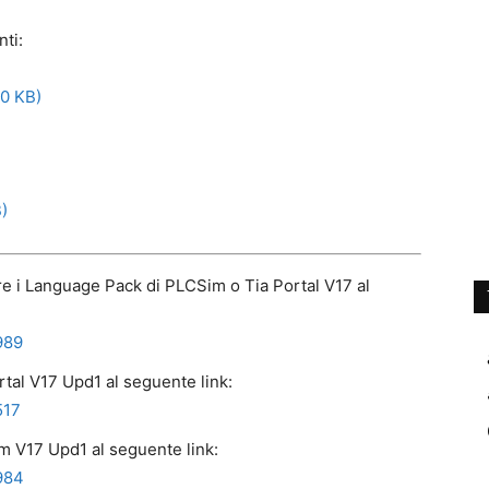
nti:
0 KB)
)
are i Language Pack di PLCSim o Tia Portal V17 al
989
rtal V17 Upd1 al seguente link:
517
m V17 Upd1 al seguente link:
984