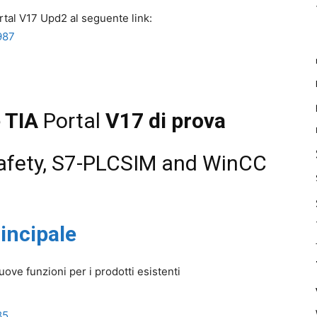
rtal V17 Upd2 al seguente link:
987
 TIA
Portal
V17 di prova
Safety, S7-PLCSIM and WinCC
incipale
uove funzioni per i prodotti esistenti
85