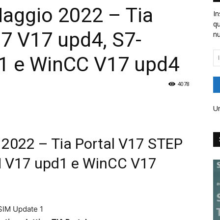
aggio 2022 – Tia
In
qu
7 V17 upd4, S7-
nu
In
1 e WinCC V17 upd4
em
4078
Un
2022 – Tia Portal V17 STEP
M V17 upd1 e WinCC V17
SIM Update 1