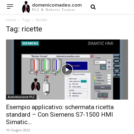
domenicomadeo.com
PLC & Robotic Trainer
Home
Tags
Ricette
Tag: ricette
Automazione PLC
Esempio applicativo: schermata ricetta
standard – Con Siemens S7-1500 HMI
Simatic...
10 Giugno 2022