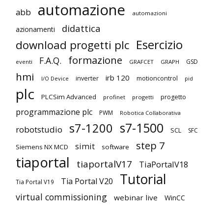
automazione
abb
automazioni
didattica
azionamenti
Esercizio
download progetti plc
formazione
F.A.Q.
GSD
eventi
GRAFCET
GRAPH
hmi
irb 120
inverter
motioncontrol
I/O Device
pid
plc
PLCSim Advanced
progetto
profinet
progetti
programmazione plc
PWM
Robotica Collaborativa
s7-1500
s7-1200
robotstudio
SCL
SFC
step 7
simit
Siemens NX MCD
software
tiaportal
tiaportalV17
TiaPortalV18
Tutorial
Tia Portal V20
Tia Portal V19
virtual commissioning
webinar live
WinCC