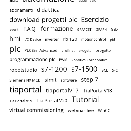
automazioni
didattica
azionamenti
Esercizio
download progetti plc
formazione
F.A.Q.
GSD
eventi
GRAFCET
GRAPH
hmi
irb 120
inverter
motioncontrol
I/O Device
pid
plc
PLCSim Advanced
progetto
profinet
progetti
programmazione plc
PWM
Robotica Collaborativa
s7-1500
s7-1200
robotstudio
SCL
SFC
step 7
simit
Siemens NX MCD
software
tiaportal
tiaportalV17
TiaPortalV18
Tutorial
Tia Portal V20
Tia Portal V19
virtual commissioning
webinar live
WinCC