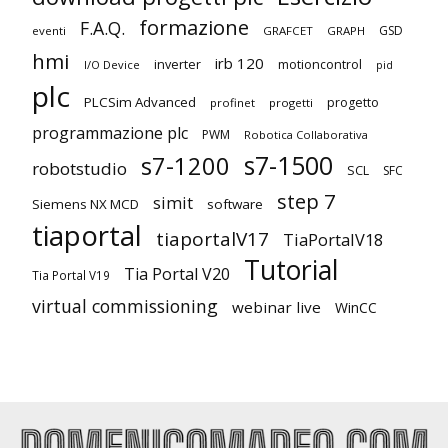
formazione
F.A.Q.
GSD
eventi
GRAFCET
GRAPH
hmi
irb 120
inverter
motioncontrol
I/O Device
pid
plc
PLCSim Advanced
progetto
profinet
progetti
programmazione plc
PWM
Robotica Collaborativa
s7-1500
s7-1200
robotstudio
SCL
SFC
step 7
simit
Siemens NX MCD
software
tiaportal
tiaportalV17
TiaPortalV18
Tutorial
Tia Portal V20
Tia Portal V19
virtual commissioning
webinar live
WinCC