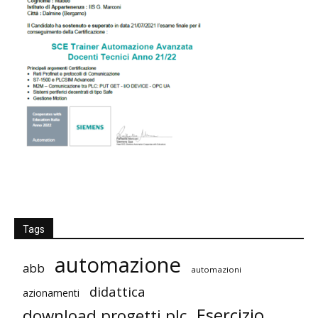
Tags
automazione
abb
automazioni
didattica
azionamenti
Esercizio
download progetti plc