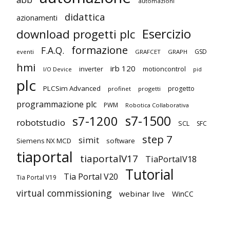
automazioni
didattica
azionamenti
Esercizio
download progetti plc
formazione
F.A.Q.
GSD
eventi
GRAFCET
GRAPH
hmi
irb 120
inverter
motioncontrol
I/O Device
pid
plc
PLCSim Advanced
progetto
profinet
progetti
programmazione plc
PWM
Robotica Collaborativa
s7-1500
s7-1200
robotstudio
SCL
SFC
step 7
simit
Siemens NX MCD
software
tiaportal
tiaportalV17
TiaPortalV18
Tutorial
Tia Portal V20
Tia Portal V19
virtual commissioning
webinar live
WinCC