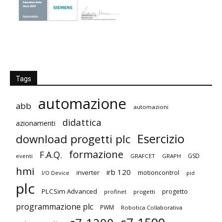
Tags
automazione
abb
automazioni
didattica
azionamenti
Esercizio
download progetti plc
formazione
F.A.Q.
GSD
eventi
GRAFCET
GRAPH
hmi
irb 120
inverter
motioncontrol
I/O Device
pid
plc
PLCSim Advanced
progetto
profinet
progetti
programmazione plc
PWM
Robotica Collaborativa