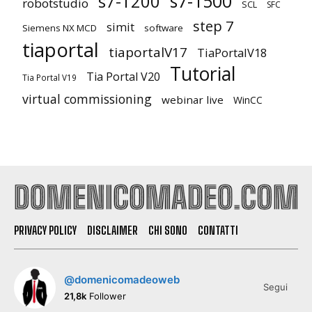
s7-1500
s7-1200
robotstudio
SCL
SFC
step 7
simit
Siemens NX MCD
software
tiaportal
tiaportalV17
TiaPortalV18
Tutorial
Tia Portal V20
Tia Portal V19
virtual commissioning
webinar live
WinCC
PRIVACY POLICY
DISCLAIMER
CHI SONO
CONTATTI
@domenicomadeoweb
Segui
21,8k
Follower