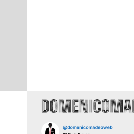
@domenicomadeoweb