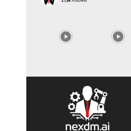
21,8k
Follower