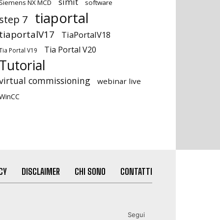
simit
Siemens NX MCD
software
tiaportal
step 7
tiaportalV17
TiaPortalV18
Tia Portal V20
Tia Portal V19
Tutorial
virtual commissioning
webinar live
WinCC
CY
DISCLAIMER
CHI SONO
CONTATTI
Segui