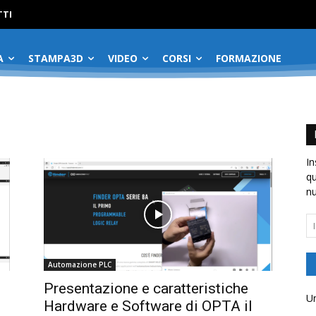
No menu items!
TI
A
STAMPA3D
VIDEO
CORSI
FORMAZIONE
In
qu
nu
In
em
Automazione PLC
Presentazione e caratteristiche
Un
Hardware e Software di OPTA il