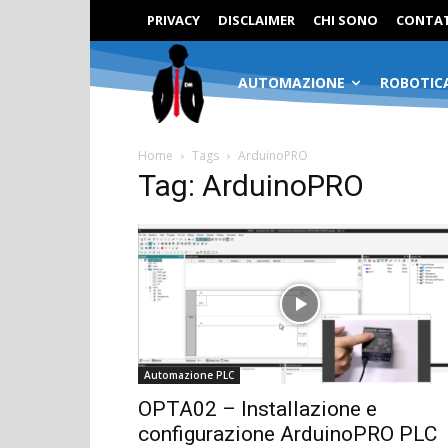
PRIVACY
DISCLAIMER
CHI SONO
CONTAT
AUTOMAZIONE
ROBOTIC
Home
Tags
ArduinoPRO
Tag: ArduinoPRO
Automazione PLC
OPTA02 – Installazione e
configurazione ArduinoPRO PLC