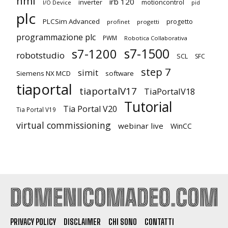
hmi
irb 120
inverter
motioncontrol
I/O Device
pid
plc
PLCSim Advanced
progetto
profinet
progetti
programmazione plc
PWM
Robotica Collaborativa
s7-1500
s7-1200
robotstudio
SCL
SFC
step 7
simit
Siemens NX MCD
software
tiaportal
tiaportalV17
TiaPortalV18
Tutorial
Tia Portal V20
Tia Portal V19
virtual commissioning
webinar live
WinCC
PRIVACY POLICY
DISCLAIMER
CHI SONO
CONTATTI